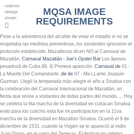
cedevita
MQSA IMAGE
olimpija
stream
REQUIREMENTS
Pese a la advertencia del alcalde de vetar el estadio si no se
respetaba las medidas preventivas, los asistentes ignoraron el
protocolo establecido. Mazatlecos dicen NO al Carnaval de
Mazatlán.
Carnaval
Mazatlán - Joe's Oyster Bar
Los âpesos
pesadosâ de Cuba 86. â¦ Primera aparición.
Carnaval de
01 -
La Muerte Del Comandante.
de
de
07 - Ma LLamo Joaquin
Guzman. Llegó la temporada más alegre el año a Sinaloa con
la celebración del Carnaval Internacional de Mazatlán, un
fiesta que reúne a visitantes de todas partes del mundo. ... Hoy
se celebra la 6ta marcha de la diversidad en culiacan Sinaloa
exito para los culichis esta fue mi participacion en la 11va
marcha de la diversidad en Mazatlan Sinaloa. Ocurrió el 9 de
diciembre de 1531, cuando la Virgen se le apareció al indio
Juan Diego, en el cerro del Tepeyac. El festival se celebra